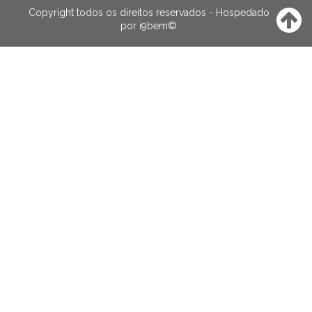
Copyright todos os direitos reservados - Hospedado
por
i9bem
©