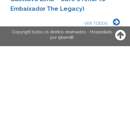
Embaixador The Legacy)
VER TODOS
Copyright todos os direitos reservados - Hospedado
por
i9bem
©