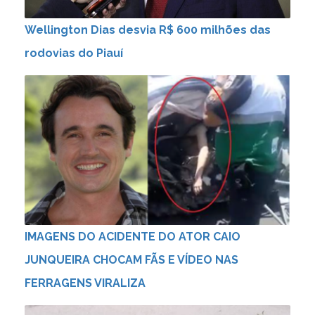
Wellington Dias desvia R$ 600 milhões das
rodovias do Piauí
IMAGENS DO ACIDENTE DO ATOR CAIO
JUNQUEIRA CHOCAM FÃS E VÍDEO NAS
FERRAGENS VIRALIZA