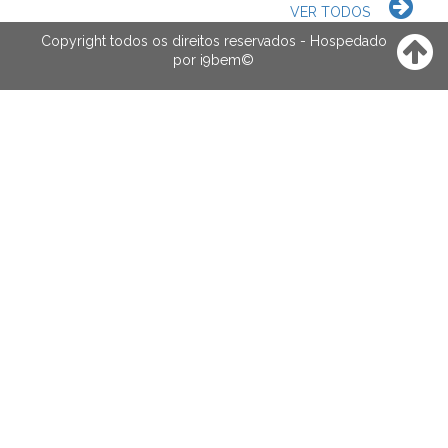
VER TODOS
Copyright todos os direitos reservados - Hospedado
por
i9bem
©