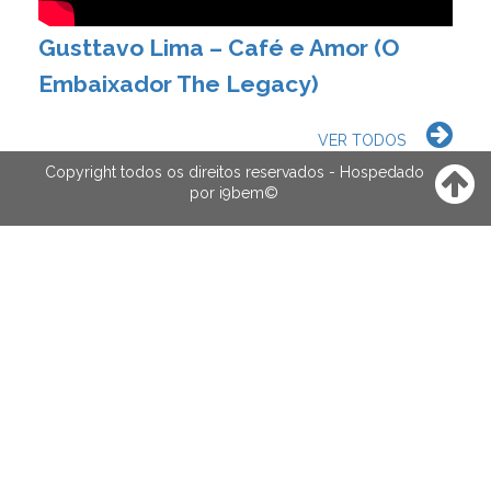
Gusttavo Lima – Café e Amor (O
Embaixador The Legacy)
VER TODOS
Copyright todos os direitos reservados - Hospedado
por
i9bem
©