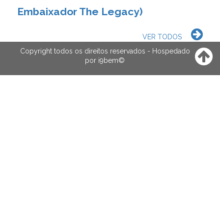
Embaixador The Legacy)
VER TODOS
Copyright todos os direitos reservados - Hospedado
por
i9bem
©