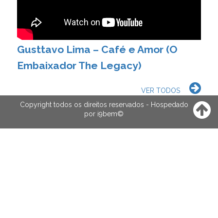
Gusttavo Lima – Café e Amor (O
Embaixador The Legacy)
VER TODOS
Copyright todos os direitos reservados - Hospedado
por
i9bem
©