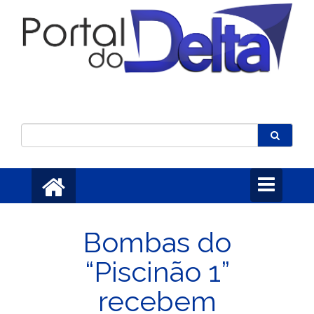
Toggle
navigation
Bombas do
“Piscinão 1”
recebem