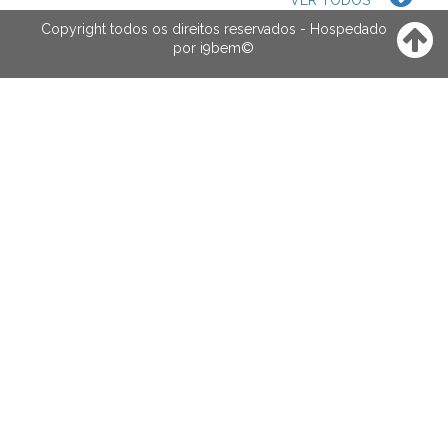
VER TODOS
Copyright todos os direitos reservados - Hospedado
por
i9bem
©