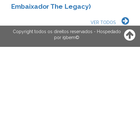
Embaixador The Legacy)
VER TODOS
Copyright todos os direitos reservados - Hospedado
por
i9bem
©