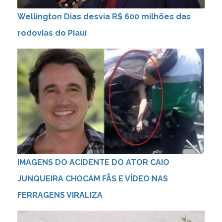
Wellington Dias desvia R$ 600 milhões das
rodovias do Piauí
IMAGENS DO ACIDENTE DO ATOR CAIO
JUNQUEIRA CHOCAM FÃS E VÍDEO NAS
FERRAGENS VIRALIZA