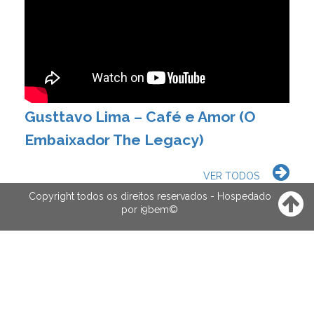
Gusttavo Lima – Café e Amor (O
Embaixador The Legacy)
VER TODOS
Copyright todos os direitos reservados - Hospedado
por
i9bem
©