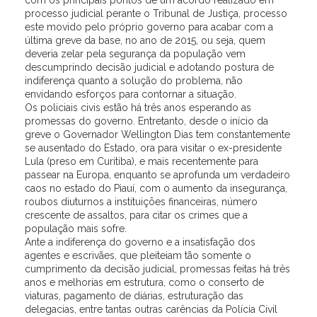
com os principais pontos de um acordo realizado em
processo judicial perante o Tribunal de Justiça, processo
este movido pelo próprio governo para acabar com a
última greve da base, no ano de 2015, ou seja, quem
deveria zelar pela segurança da população vem
descumprindo decisão judicial e adotando postura de
indiferença quanto a solução do problema, não
envidando esforços para contornar a situação.
Os policiais civis estão há três anos esperando as
promessas do governo. Entretanto, desde o início da
greve o Governador Wellington Dias tem constantemente
se ausentado do Estado, ora para visitar o ex-presidente
Lula (preso em Curitiba), e mais recentemente para
passear na Europa, enquanto se aprofunda um verdadeiro
caos no estado do Piauí, com o aumento da insegurança,
roubos diuturnos a instituições financeiras, número
crescente de assaltos, para citar os crimes que a
população mais sofre.
Ante a indiferença do governo e a insatisfação dos
agentes e escrivães, que pleiteiam tão somente o
cumprimento da decisão judicial, promessas feitas há três
anos e melhorias em estrutura, como o conserto de
viaturas, pagamento de diárias, estruturação das
delegacias, entre tantas outras carências da Polícia Civil