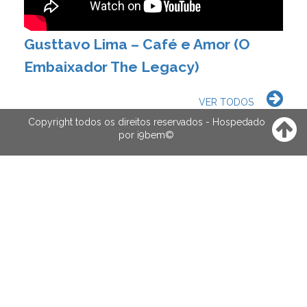
Gusttavo Lima – Café e Amor (O
Embaixador The Legacy)
VER TODOS
Copyright todos os direitos reservados - Hospedado
por
i9bem
©