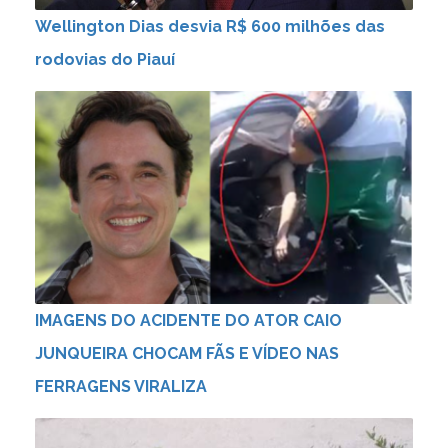
Wellington Dias desvia R$ 600 milhões das
rodovias do Piauí
IMAGENS DO ACIDENTE DO ATOR CAIO
JUNQUEIRA CHOCAM FÃS E VÍDEO NAS
FERRAGENS VIRALIZA