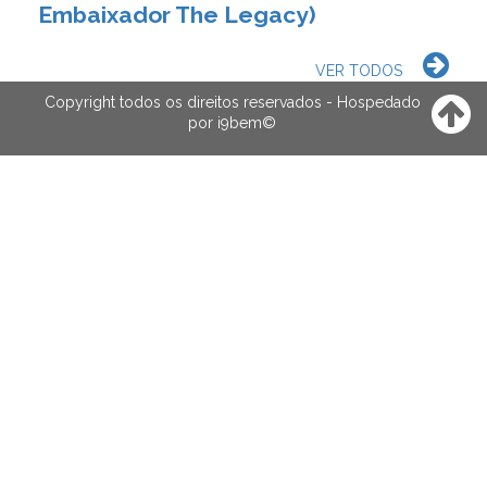
Embaixador The Legacy)
VER TODOS
Copyright todos os direitos reservados - Hospedado
por
i9bem
©