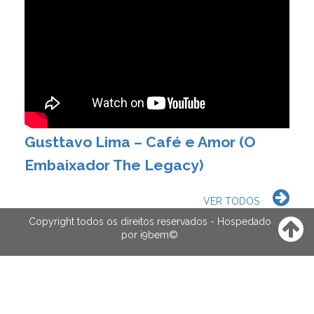
Gusttavo Lima – Café e Amor (O
Embaixador The Legacy)
VER TODOS
Copyright todos os direitos reservados - Hospedado
por
i9bem
©