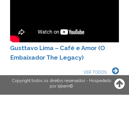
Gusttavo Lima – Café e Amor (O
Embaixador The Legacy)
VER TODOS
Copyright todos os direitos reservados - Hospedado
por
i9bem
©