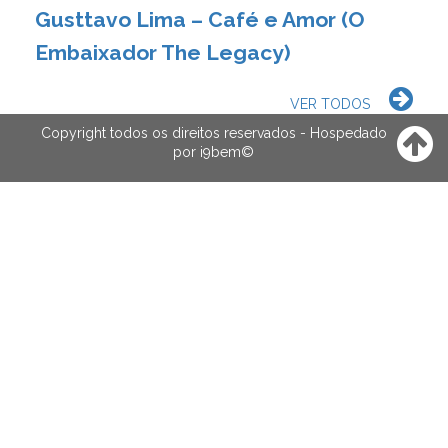
Gusttavo Lima – Café e Amor (O
Embaixador The Legacy)
VER TODOS
Copyright todos os direitos reservados - Hospedado
por
i9bem
©