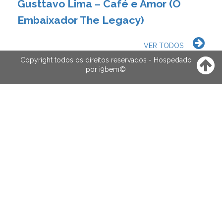
Gusttavo Lima – Café e Amor (O
Embaixador The Legacy)
VER TODOS
Copyright todos os direitos reservados - Hospedado
por
i9bem
©