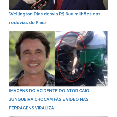
Wellington Dias desvia R$ 600 milhões das
rodovias do Piauí
IMAGENS DO ACIDENTE DO ATOR CAIO
JUNQUEIRA CHOCAM FÃS E VÍDEO NAS
FERRAGENS VIRALIZA