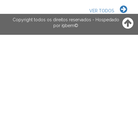
VER TODOS
Copyright todos os direitos reservados - Hospedado
por
i9bem
©