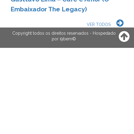
Embaixador The Legacy)
VER TODOS
Copyright todos os direitos reservados - Hospedado
por
i9bem
©