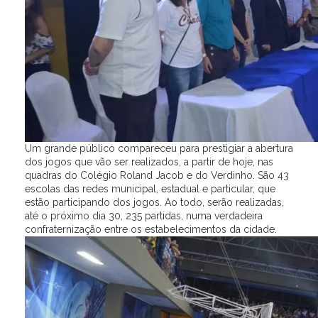
Um grande público compareceu para prestigiar a abertura
dos jogos que vão ser realizados, a partir de hoje, nas
quadras do Colégio Roland Jacob e do Verdinho. São 43
escolas das redes municipal, estadual e particular, que
estão participando dos jogos. Ao todo, serão realizadas,
até o próximo dia 30, 235 partidas, numa verdadeira
confraternização entre os estabelecimentos da cidade.