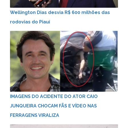
Wellington Dias desvia R$ 600 milhões das
rodovias do Piauí
IMAGENS DO ACIDENTE DO ATOR CAIO
JUNQUEIRA CHOCAM FÃS E VÍDEO NAS
FERRAGENS VIRALIZA