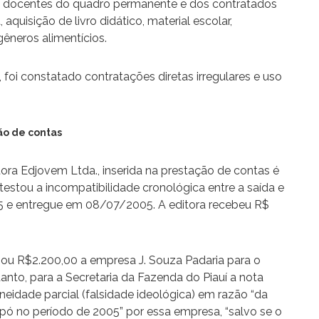
s docentes do quadro permanente e dos contratados
quisição de livro didático, material escolar,
êneros alimentícios.
 foi constatado contratações diretas irregulares e uso
ção de contas
tora Edjovem Ltda., inserida na prestação de contas é
testou a incompatibilidade cronológica entre a saída e
5 e entregue em 08/07/2005. A editora recebeu R$
agou R$2.200,00 a empresa J. Souza Padaria para o
tanto, para a Secretaria da Fazenda do Piauí a nota
oneidade parcial (falsidade ideológica) em razão “da
 pó no período de 2005” por essa empresa, “salvo se o