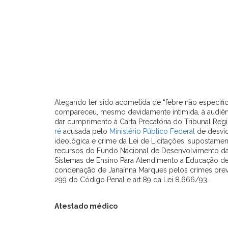
Alegando ter sido acometida de “febre não especifi
compareceu, mesmo devidamente intimida, à audiênc
dar cumprimento à Carta Precatória do Tribunal Reg
ré
acusada pelo
Ministério Público Federal
de desvio
ideológica e crime da Lei de Licitações, supostamen
recursos do Fundo Nacional de Desenvolvimento d
Sistemas de Ensino Para Atendimento a Educação de 
condenação de Janaínna Marques pelos crimes previstos
299 do Código Penal e art.89 da Lei 8.666/93.
Atestado médico