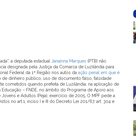
cada”, a deputada estadual
Janaínna Marques
(PTB) não
ia designada pela Justiça da Comarca de Luzilândia para
ional Federal da 1ª Região nos autos da
ação penal em que é
 de dinheiro público, uso de documento falso, falsidade
te cometidos quando prefeita de Luzilândia, na aplicação de
a Educação – FNDE, no âmbito do Programa de Apoio aos
Jovens e Adultos (Peja), exercício de 2005. O MPF pede a
 no art.1, inciso I e III do Decreto Lei 201/67, art. 304 e