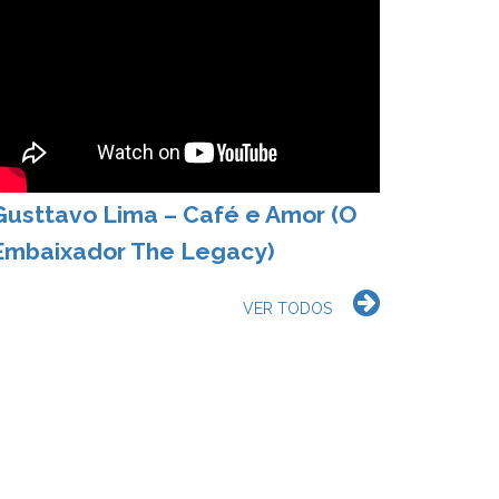
Gusttavo Lima – Café e Amor (O
Embaixador The Legacy)
VER TODOS