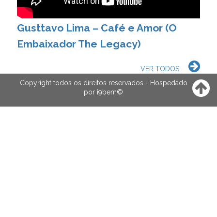
Gusttavo Lima – Café e Amor (O
Embaixador The Legacy)
VER TODOS
Copyright todos os direitos reservados - Hospedado
por
i9bem
©