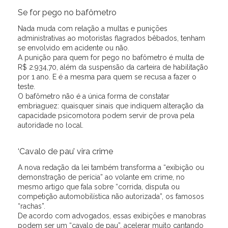
Se for pego no bafômetro
Nada muda com relação a multas e punições
administrativas ao motoristas flagrados bêbados, tenham
se envolvido em acidente ou não.
A punição para quem for pego no bafômetro é multa de
R$ 2.934,70, além da suspensão da carteira de habilitação
por 1 ano. E é a mesma para quem se recusa a fazer o
teste.
O bafômetro não é a única forma de constatar
embriaguez: quaisquer sinais que indiquem alteração da
capacidade psicomotora podem servir de prova pela
autoridade no local.
‘Cavalo de pau’ vira crime
A nova redação da lei também transforma a “exibição ou
demonstração de perícia” ao volante em crime, no
mesmo artigo que fala sobre “corrida, disputa ou
competição automobilística não autorizada”, os famosos
“rachas”.
De acordo com advogados, essas exibições e manobras
podem ser um “cavalo de pau”, acelerar muito cantando