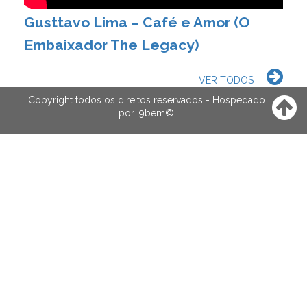
Gusttavo Lima – Café e Amor (O
Embaixador The Legacy)
VER TODOS
Copyright todos os direitos reservados - Hospedado
por
i9bem
©