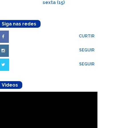
sexta (15)
Siga nas redes
CURTIR
SEGUIR
SEGUIR
Videos