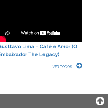
Gusttavo Lima – Café e Amor (O
Embaixador The Legacy)
VER TODOS