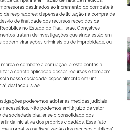
ital de campanha em razão de falta de médicos;
impressoras destinados ao incremento do combate à
ão de respiradores; dispensa de licitação na compra de
 desvio de finalidade dos recursos recebidos da
República no Estado do Piauí, Israel Gonçalves
imentos tratam de investigações que ainda estão em
e podem virar ações criminais ou de improbidade, ou
ue marca o combate à corrupção, presta contas à
lizar a correta aplicação desses recursos e também
assola nossa sociedade, especialmente em um
”, destacou Israel.
tigações poderemos adotar as medidas judiciais
s necessários. Não podemos emitir juízo de valor
da sociedade piauiense o consolidado dos
rtir da iniciativa dos próprios cidadãos. Esse fato
 mais proativo na fiscalização dos recursos públicos”,