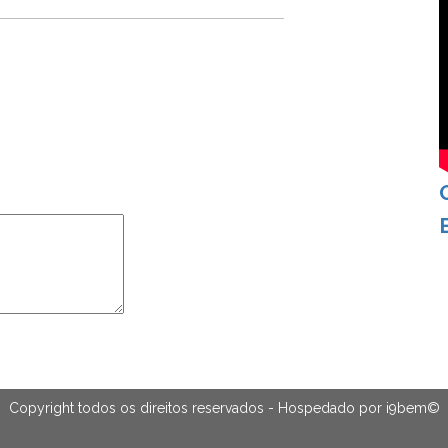
Copyright todos os direitos reservados - Hospedado por
i9bem
©