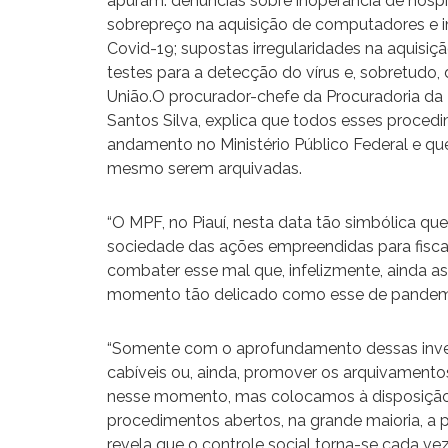
apuram: denúncias sobre inoperância de hosp
sobrepreço na aquisição de computadores e 
Covid-19; supostas irregularidades na aquisiç
testes para a detecção do vírus e, sobretudo,
União.O procurador-chefe da Procuradoria da 
Santos Silva, explica que todos esses proced
andamento no Ministério Público Federal e qu
mesmo serem arquivadas.
“O MPF, no Piauí, nesta data tão simbólica q
sociedade das ações empreendidas para fisca
combater esse mal que, infelizmente, ainda 
momento tão delicado como esse de pandemia
“Somente com o aprofundamento dessas inves
cabíveis ou, ainda, promover os arquivamento
nesse momento, mas colocamos à disposição 
procedimentos abertos, na grande maioria, a pa
revela que o controle social torna-se cada vez