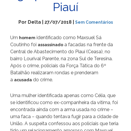
Piauí
Por Delta | 27/07/2018 |
Sem Comentários
Um
identificado como Maxsuel Sá
homem
Coutinho foi
a facadas na frente da
assassinado
Central de Abastecimento do Piauí (Ceasa), no
bairro Lourival Parente, na zona Sul de Teresina.
Após o crime, policiais da Força Tática do 6º
Batalhão realizaram rondas e prenderam
a
do crime.
acusada
Uma mulher identificada apenas como Célia, que
se identificou como ex-companheira da vítima, foi
encontrada ainda com a arma usada no crime –
uma faca – quando tentava fugir para a cidade de
União. A suspeita confessou aos policiais que teria
tido um relacionamento amoroso com Maxsuel,