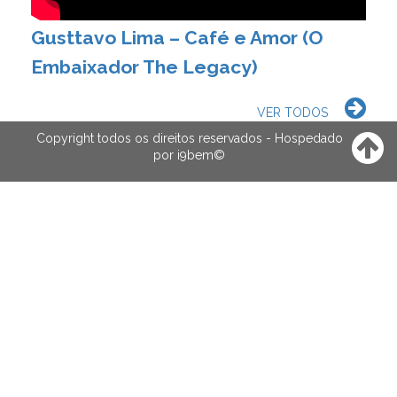
Gusttavo Lima – Café e Amor (O
Embaixador The Legacy)
VER TODOS
Copyright todos os direitos reservados - Hospedado
por
i9bem
©