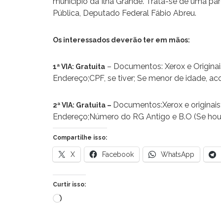
município da Ilha Grande. Trata-se de uma pa
Pública, Deputado Federal Fábio Abreu.
Os interessados deverão ter em mãos:
– Documentos: Xerox e Originai
1ª VIA: Gratuita
Endereço;CPF, se tiver; Se menor de idade, ac
Documentos:Xerox e originais
2ª VIA: Gratuita –
Endereço;Número do RG Antigo e B.O (Se houve
Compartilhe isso:
X
Facebook
WhatsApp
Curtir isso:
Carregando...