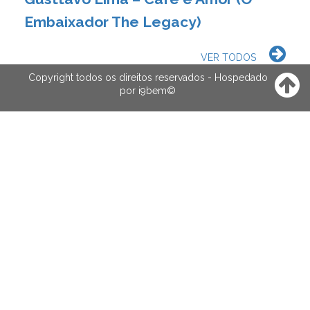
Embaixador The Legacy)
VER TODOS
Copyright todos os direitos reservados - Hospedado
por
i9bem
©