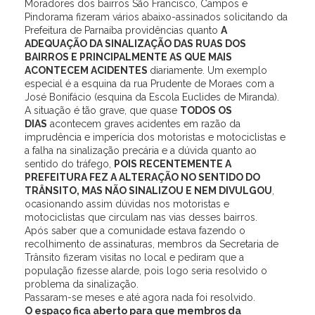
Moradores dos bairros São Francisco, Campos e
Pindorama fizeram vários abaixo-assinados solicitando da
Prefeitura de Parnaíba providências quanto
A
ADEQUAÇÃO DA SINALIZAÇÃO DAS RUAS DOS
BAIRROS E PRINCIPALMENTE AS QUE MAIS
ACONTECEM ACIDENTES
diariamente. Um exemplo
especial é a esquina da rua Prudente de Moraes com a
José Bonifácio (esquina da Escola Euclides de Miranda).
A situação é tão grave, que quase
TODOS OS
DIAS
acontecem graves acidentes em razão da
imprudência e imperícia dos motoristas e motociclistas e
a falha na sinalização precária e a dúvida quanto ao
sentido do tráfego,
POIS RECENTEMENTE A
PREFEITURA FEZ A ALTERAÇÃO NO SENTIDO DO
TRÂNSITO, MAS NÃO SINALIZOU E NEM DIVULGOU
,
ocasionando assim dúvidas nos motoristas e
motociclistas que circulam nas vias desses bairros.
Após saber que a comunidade estava fazendo o
recolhimento de assinaturas, membros da Secretaria de
Trânsito fizeram visitas no local e pediram que a
população fizesse alarde, pois logo seria resolvido o
problema da sinalização.
Passaram-se meses e até agora nada foi resolvido.
O espaço fica aberto para que membros da