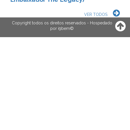
VER TODOS
Copyright todos os direitos reservados - Hospedado
por
i9bem
©