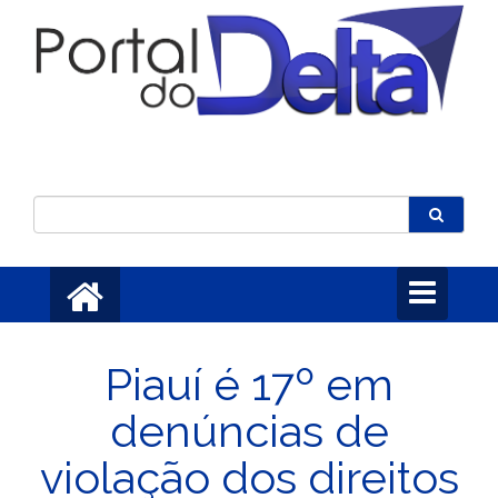
Toggle
navigation
Piauí é 17º em
denúncias de
violação dos direitos