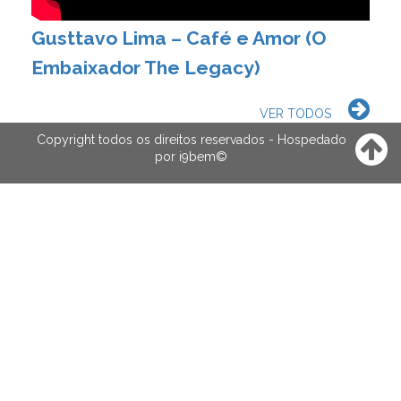
Gusttavo Lima – Café e Amor (O
Embaixador The Legacy)
VER TODOS
Copyright todos os direitos reservados - Hospedado
por
i9bem
©