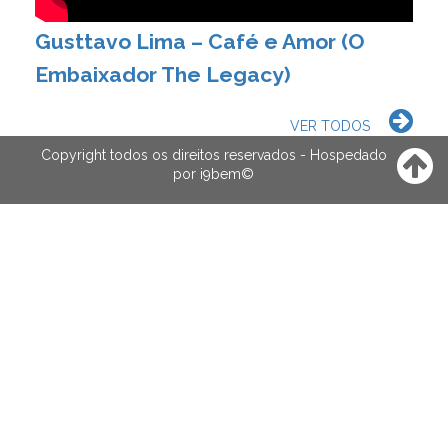
Gusttavo Lima – Café e Amor (O
Embaixador The Legacy)
VER TODOS
Copyright todos os direitos reservados - Hospedado
por
i9bem
©