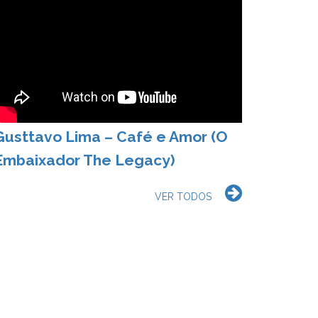
Gusttavo Lima – Café e Amor (O
Embaixador The Legacy)
VER TODOS