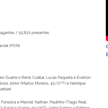
pagantes / 55.822 presentes
arciel (PON)
o Duarte e Renê; Cuéllar, Lucas Paquetá e Everton
nicius Júnior (Marlos Moreno, 45’/2ºT) e Henrique
arbieri
Fonseca e Marciel; Nathan, Paulinho (Tiago Real,
); Saraiva (Aaron, 29’/2ºT), Júnior Santos e Felippe