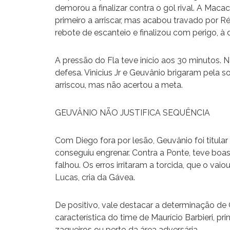
demorou a finalizar contra o gol rival. A Macac
primeiro a arriscar, mas acabou travado por R
rebote de escanteio e finalizou com perigo, à d
A pressão do Fla teve início aos 30 minutos. N
defesa. Vinicius Jr e Geuvânio brigaram pela
arriscou, mas não acertou a meta.
GEUVÂNIO NÃO JUSTIFICA SEQUÊNCIA
Com Diego fora por lesão, Geuvânio foi titular
conseguiu engrenar. Contra a Ponte, teve boa
falhou. Os erros irritaram a torcida, que o va
Lucas, cria da Gávea.
De positivo, vale destacar a determinação de
característica do time de Maurício Barbieri, 
zagueiros ou perto da área adversária.