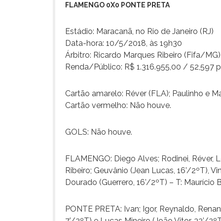
FLAMENGO 0X0 PONTE PRETA
Estádio: Maracanã, no Rio de Janeiro (RJ)
Data-hora: 10/5/2018, às 19h30
Árbitro: Ricardo Marques Ribeiro (Fifa/MG)
Renda/Público: R$ 1.316.955,00 / 52,597 
Cartão amarelo: Réver (FLA); Paulinho e M
Cartão vermelho: Não houve.
GOLS: Não houve.
FLAMENGO: Diego Alves; Rodinei, Réver, Lé
Ribeiro; Geuvânio (Jean Lucas, 16’/2ºT), Vi
Dourado (Guerrero, 16’/2ºT) – T: Maurício B
PONTE PRETA: Ivan; Igor, Reynaldo, Renan 
7’/2ºT) e Lucas Mineiro (João Vitor, 32’/2ºT