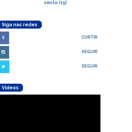
sexta (15)
Siga nas redes
CURTIR
SEGUIR
SEGUIR
Videos