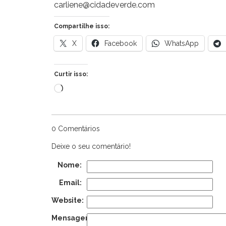
carliene@cidadeverde.com
Compartilhe isso:
X
Facebook
WhatsApp
Curtir isso:
Carregando...
0 Comentários
Deixe o seu comentário!
Nome:
Email:
Website:
Mensagem: