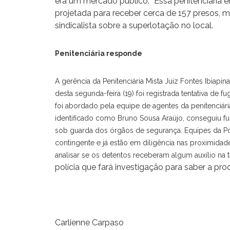
era um mercado público. “Essa penitenciária e
projetada para receber cerca de 157 presos, 
sindicalista sobre a superlotação no local.
Penitenciária responde
A gerência da Penitenciária Mista Juiz Fontes Ibiapina
desta segunda-feira (19) foi registrada tentativa de
foi abordado pela equipe de agentes da penitenciár
identificado como Bruno Sousa Araújo, conseguiu fu
sob guarda dos órgãos de segurança. Equipes da Pol
contingente e já estão em diligência nas proximidades
analisar se os detentos receberam algum auxílio na t
polícia que fará investigação para saber a pro
Carlienne Carpaso