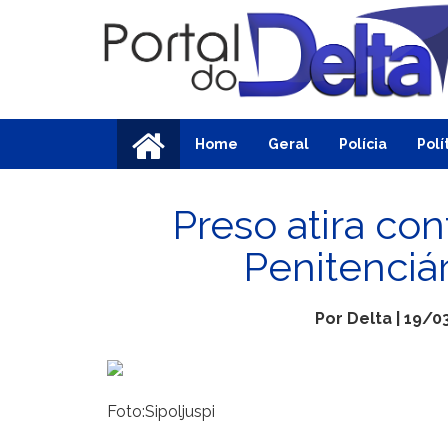
Home
Geral
Polícia
Polí
Preso atira co
Penitenciá
Por Delta | 19/0
Foto:Sipoljuspi