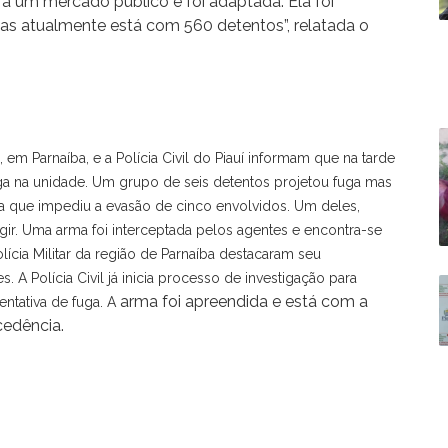
ra um mercado público e foi adaptada. Ela foi
mas atualmente está com 560 detentos”, relatada o
, em Parnaíba, e a Polícia Civil do Piauí informam que na tarde
 fuga na unidade. Um grupo de seis detentos projetou fuga mas
ia que impediu a evasão de cinco envolvidos. Um deles,
gir. Uma arma foi interceptada pelos agentes e encontra-se
ícia Militar da região de Parnaíba destacaram seu
. A Polícia Civil já inicia processo de investigação para
arma foi apreendida e está com a
entativa de fuga. A
cedência.