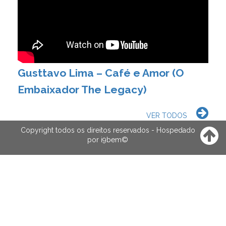
Gusttavo Lima – Café e Amor (O
Embaixador The Legacy)
VER TODOS
Copyright todos os direitos reservados - Hospedado
por
i9bem
©