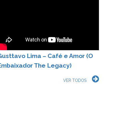
Gusttavo Lima – Café e Amor (O
Embaixador The Legacy)
VER TODOS