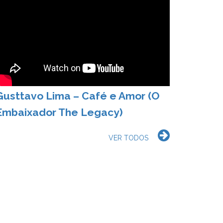
Gusttavo Lima – Café e Amor (O
Embaixador The Legacy)
VER TODOS