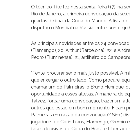
O técnico Tite fez nesta sexta-feira (17), na 
Rio de Janeiro, a primeira convocação da seleç
quartas de final da Copa do Mundo. A lista d
disputou o Mundial na Rússia, entre junho e jul
As principais novidades entre os 24 convoca
(Flamengo), 20, Arthur (Barcelona), 22, e Andr
Pedro (Fluminense), 21, artilheiro do Campeona
“Tentei procurar ser o mais justo possível. A
que enxergar o outro lado. Como procurei equil
chamar um do Palmeiras, o Bruno Henrique, q
oportunidade a esses atletas. A maneira de equi
Talvez, forçar uma convocação, trazer um atl
outros que estão em bom momento. Ficam pre
Palmeiras em razão da convocação? Sim.”, diss
jogadores de Corinthians, Flamengo, Grêmio e
fases decisivas de Copa do Brasil e Libertador