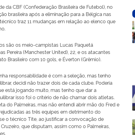
sede da CBF (Confederação Brasileira de Futebol), no
ão brasileira após a eliminação para a Bélgica nas
o técnico traz 11 mudanças em relação ao elenco que
ho.
dos são os meio-campistas Lucas Paquetá
eas Pereira (Manchester United), 22, e os atacantes
to Brasileiro com 10 gols, e Éverton (Grêmio).
 minha responsabilidade é com a seleção, mas tenho
ibrar, decidi não trazer dois de cada clube. Poderia
ue está jogando muito, mas tenho que dar a
librar isso foi o critério de não chamar dois atletas.
eta do Palmeiras, mas não entendi abrir mão do Fred e
judicadas as três equipes em detrimento do
e o técnico Tite, ao justificar a convocação de
 Cruzeiro, que disputam, assim como o Palmeiras,
es.