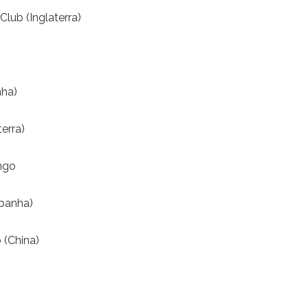
lub (Inglaterra)
nha)
erra)
ngo
spanha)
 (China)