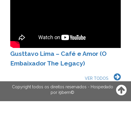
Gusttavo Lima – Café e Amor (O
Embaixador The Legacy)
VER TODOS
Copyright todos os direitos reservados - Hospedado
por
i9bem
©